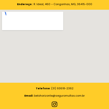
Endereço:
R. Ideal, 460 – Congonhas, MG, 36415-000
Telefone
: (31) 93618-2362
Email:
belohorizonte@seguromultas.com.br